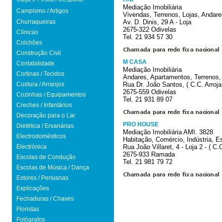
Mediação Imobiliária
Campismo / Artigos
Vivendas, Terrenos, Lojas, Andare
Churraqueiras
Av. D. Dinis, 29 A - Loja
2675-322 Odivelas
Clínicas
Tel. 21 934 57 30
Colchões
Construção Civil
M CASA
Contabilidade
Mediação Imobiliária
Cortinas / Tecidos
Andares, Apartamentos, Terrenos
Costura / Arranjos
Rua Dr. João Santos, ( C.C. Arroja
2675-559 Odivelas
Cozinhas / Equipamentos
Tel. 21 931 89 07
Creches / Infantários
Decoração para o Lar
PRO HOUSE
Dietética / Ervanárias
Mediação Imobiliária AMI. 3828
Electrodomésticos
Habitação, Comércio, Indústria, Es
Electrónica
Rua João Villaret, 4 - Loja 2 - ( C
2675-933 Ramada
Escolas de Condução
Tel. 21 981 79 72
Escolas de Música / Dança
Estores / Persianas
Explicações
Fechaduras / Chaves
Floristas
Fotógrafos