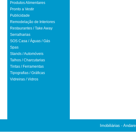
Produtos Alimentares
Pronto a Vestir
Publicidade
Remodelação de Interiores
Restaurantes / Take Away
Serralharias
SOS Casa / Águas / Gás
Spas
Stands / Automóveis
Talhos / Charcutarias
Tintas / Ferramentas
Tipografias / Gráficas
Vidreiras / Vidros
Imobiliárias - Andar