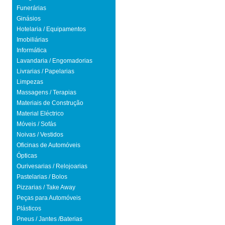
Funerárias
Ginásios
Hotelaria / Equipamentos
Imobiliárias
Informática
Lavandaria / Engomadorias
Livrarias / Papelarias
Limpezas
Massagens / Terapias
Materiais de Construção
Material Eléctrico
Móveis / Sofás
Noivas / Vestidos
Oficinas de Automóveis
Ópticas
Ourivesarias / Relojoarias
Pastelarias / Bolos
Pizzarias / Take Away
Peças para Automóveis
Plásticos
Pneus / Jantes /Baterias