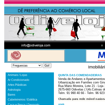
Imobiliár
Animais / Lojas
QUINTA DAS COMENDADEIRAS
Venda de Andares e Apartamentos 
Ar Condicionado
Urbanização em Famões com Ginásio
Artes Plásticas
Rua Mário Moreira, Lote 21 - Loja 
2675-660 Odivelas ( Urb.Colinas d
Astrologia
Telm. 91 990 40 66 - Telm. 96 923
Bares
Cabeleireiros / Estética
Caça e Pesca / Desporto
ANP