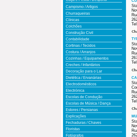
CU
St
Campismo / Artigos
No
Churraqueiras
Ru
26
Clínicas
Tel
Colchões
Construção Civil
TY
Contabilidade
St
Cortinas / Tecidos
Nov
Costura / Arranjos
Rua
267
Cozinhas / Equipamentos
Tel
Creches / Infantários
Decoração para o Lar
Dietética / Ervanárias
CA
St
Electrodomésticos
Co
Electrónica
Ru
26
Escolas de Condução
Tel
Escolas de Música / Dança
Estores / Persianas
Explicações
MU
St
Fechaduras / Chaves
No
Floristas
Ru
26
Fotógrafos