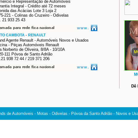
mércio e Representação de Automóveis
antia Integral - Crédito até 72 meses
enida das Acácias Lote 3 Loja 2
5-221 - Colinas do Cruzeiro - Odivelas
. 21 933 25 43
-
TO CAMBOTA
RENAULT
and Agente Renault - Automóveis Novos e Usados
icina - Péças Automóveis Renault
a
Norberto de Oliveira
, 8/8A - 10/10A
20-111 Póvoa de Santo Adrião
.21 938 72 44 / 219 371 206
M
Dê 
nds de Automóveis - Motas - Odivelas - Póvoa da Santo Adrião - Novos e Us
2004©copyright Todos os direitos reservados