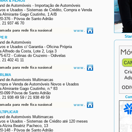
NHA & FILHOS
and de Automóveis -
Importação de Automóveis
vos e Usados - Sistemas de Crédito, Compra e Venda
a Almirante Gago Coutinho, 1 A/B
20-376 - Póvoa de Santo Adrião
. 21 937 46 70
Sta
PE R
and
de Automóveis
os e Usados c/ Garantia - Oficina Própria
 Alfredo da Costa, Lote 2, Loja 3
5-672 - Colinas do Cruzeiro - Odivelas
. 21 402 41 11
RLIMA
and de Automóveis Multimarcas
mpra e Venda de Automóveis Novos e Usados
a Almirante Gago Coutinho, n.º 83
20-099 Póvoa de Santo Adrião
Cam
. 21 938 49 59 / 21 938 49 59
LTIPLICAR
and de Automóveis Multimarcas
vos e Usados - Sistemas de Crédito até 120 meses
a Alzira Beatriz Pacheco, 13
20-148 - Póvoa de Santo Adrião