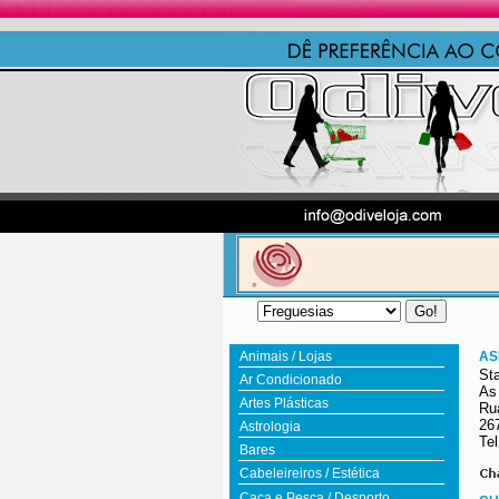
Animais / Lojas
AS
St
Ar Condicionado
As
Artes Plásticas
Ru
26
Astrologia
Tel
Bares
Cabeleireiros / Estética
Caça e Pesca / Desporto