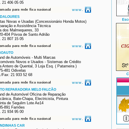
. 21 406 05 05
DALOURES
Esc
tas Novas e Usadas (Concessionário Honda Motos)
paração e Assistência Técnica
a dos Malmequeres, 33
20-404 Póvoa de Santo Adrião
. 21 807 15 05
BOAUTO
and de Automóveis - Multi Marcas
tomóveis Novos e Usados
- Sistemas de Crédito
a
Antero de Quental, 3 Loja Esq. ( Patameira
)
75-481
Odivelas
C
./Fax: 21 933 52 68
TO REPARADORA MELO FALCÃO
and de Automóvel Oficina de Reparação
ânica, Bate-Chapa, Electricista, Pintura
inta de Segulim Lote Ae14
85-891 Famões
. 21 934 95 00
NDINHAS CAR