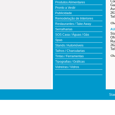
Co
Produtos Alimentares
Gar
Pronto a Vestir
Av
267
Publicidade
Tel
Remodelação de Interiores
Restaurantes / Take Away
Serralharias
AU
St
SOS Casa / Águas / Gás
Of
Spas
Ru
26
Stands / Automóveis
Tel
Talhos / Charcutarias
Tintas / Ferramentas
Tipografias / Gráficas
Vidreiras / Vidros
Sta