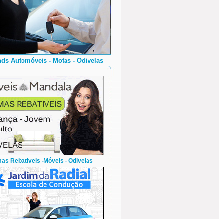
nds Automóveis - Motas - Odivelas
as Rebativeis -Móveis - Odivelas