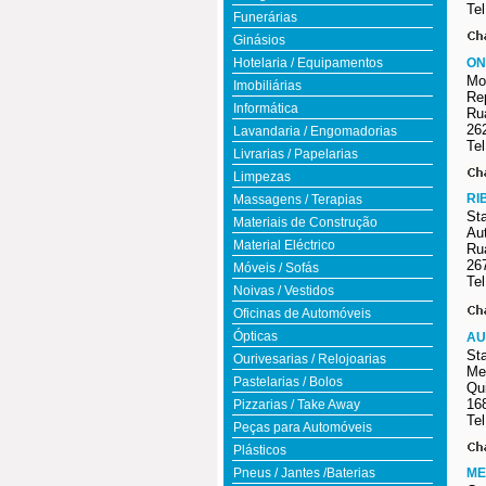
Tel
Funerárias
Ginásios
Hotelaria / Equipamentos
ON
Mo
Imobiliárias
Re
Informática
Ru
26
Lavandaria / Engomadorias
Tel
Livrarias / Papelarias
Limpezas
RI
Massagens / Terapias
St
Materiais de Construção
Au
Material Eléctrico
Ru
26
Móveis / Sofás
Tel
Noivas / Vestidos
Oficinas de Automóveis
Ópticas
AU
St
Ourivesarias / Relojoarias
Mec
Pastelarias / Bolos
Qu
16
Pizzarias / Take Away
Tel
Peças para Automóveis
Plásticos
Pneus / Jantes /Baterias
ME